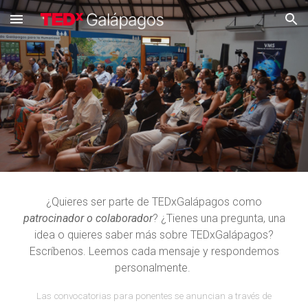
Skip to main content
Skip to navigation
¿Quieres ser parte de TEDxGalápagos como
patrocinador o colaborador
? ¿Tienes una pregunta, una
idea o quieres saber más sobre TEDxGalápagos?
Escríbenos. Leemos cada mensaje y respondemos
personalmente.
Las convocatorias para ponentes se anuncian a través de